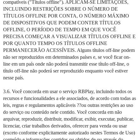
compatíveis ("Títulos offline"). APLICAM-SE LIMITAÇÕES,
INCLUINDO RESTRIÇÕES SOBRE O NÚMERO DE
TÍTULOS OFFLINE POR CONTA, O NÚMERO MÁXIMO
DE DISPOSITIVOS QUE PODEM CONTER TÍTULOS
OFFLINE, O PERÍODO DE TEMPO EM QUE VOCÊ
PRECISA COMEÇAR A VISUALIZAR TÍTULOS OFFLINE E
POR QUANTO TEMPO OS TÍTULOS OFFLINE
PERMANECERÃO ACESSÍVEIS. Alguns títulos off-line podem
não ser reproduzidos em determinados países e, se você ficar on-
line em um país onde não poderá transmitir esse título off-line, o
título off-line não poderá ser reproduzido enquanto você estiver
nesse país.
3.6. Você concorda em usar o serviço RBPlay, incluindo todos os
recursos e funcionalidades a ele associados, de acordo com todas as
leis, regras e regulamentos aplicáveis ??ou outras restrições ao uso
do serviço ou conteúdo nele contido. Você concorda em não
arquivar, reproduzir, distribuir, modificar, exibir, executar, publicar,
licenciar, criar trabalhos derivados, oferecer para venda ou usar
(exceto conforme explicitamente autorizado nestes Termos de Uso)
conteúdo e informações contidos ou obtidos de ou através do