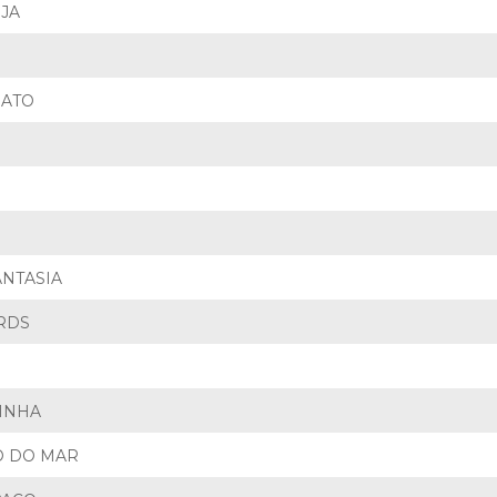
JA
RATO
ANTASIA
RDS
TINHA
O DO MAR