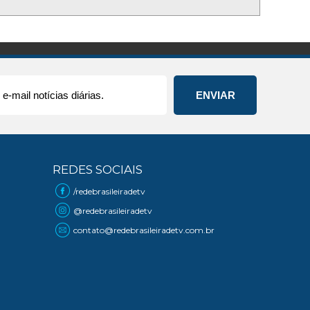
REDES SOCIAIS
/redebrasileiradetv
@redebrasileiradetv
contato@redebrasileiradetv.com.br