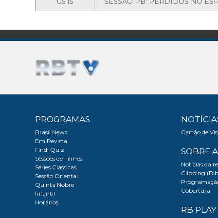
05:15
SESSÃO PB: PERDIDOS NO ES
PROGRAMAS
NOTÍCIA
Brasil News
Cartão de Vi
Em Revista
Findi Quiz
SOBRE A
Sessões de Filmes
Notícias da re
Séries Clássicas
Clipping (Bib
Sessão Oriental
Programaçã
Quinta Nobre
Cobertura
Infantil
Horários
RB PLAY