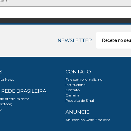
PAÇO
NEWSLETTER
S
CONTATO
sita News
Fale com o jornalismo
Institucional
Contato
 REDE BRASILEIRA
Carreira
de brasileira de tv
Pesquisa de Sinal
lioteca)
o
ANUNCIE
Anuncie na Rede Brasileira